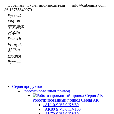
Cubemars - 17 лет производителя
info@cubemars.com
+86 13755649079
Pусский
English
中文简体
日本語
Deutsch
Français
한국어
Español
Pусский
Серия продуктов
Роботизированный привод
Роботизированный привод Серия AK
- AK10-9 V3.0 KV60
- AK80-9 V3.0 KV100
- AK70-9 V3.0 KV60