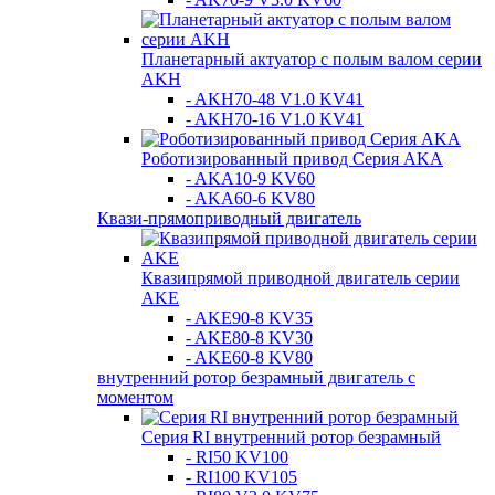
Планетарный актуатор с полым валом серии
AKH
- AKH70-48 V1.0 KV41
- AKH70-16 V1.0 KV41
Роботизированный привод Серия AKA
- AKA10-9 KV60
- AKA60-6 KV80
Квази-прямоприводный двигатель
Квазипрямой приводной двигатель серии
AKE
- AKE90-8 KV35
- AKE80-8 KV30
- AKE60-8 KV80
внутренний ротор безрамный двигатель с
моментом
Серия RI внутренний ротор безрамный
- RI50 KV100
- RI100 KV105