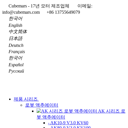
Cubemars - 17년 모터 제조업체
이메일:
info@cubemars.com
+86 13755649079
한국어
English
中文简体
日本語
Deutsch
Français
한국어
Español
Pусский
제품 시리즈
로봇 액추에이터
AK 시리즈 로
봇 액추에이터
- AK10-9 V3.0 KV60
- AK80-9 V3.0 KV100