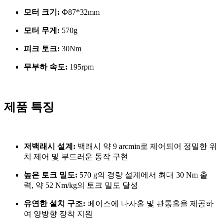
모터 크기:
Ф87*32mm
모터 무게:
570g
피크 토크:
30Nm
무부하 속도:
195rpm
제품 특징
저백래시 설계:
백래시 약 9 arcmin로 제어되어 정밀한 위
치 제어 및 부드러운 동작 구현
높은 토크 밀도:
570 g의 경량 설계에서 최대 30 Nm 출
력, 약 52 Nm/kg의 토크 밀도 달성
유연한 설치 구조:
베이스에 나사홀 및 관통홀을 제공하
여 양방향 장착 지원