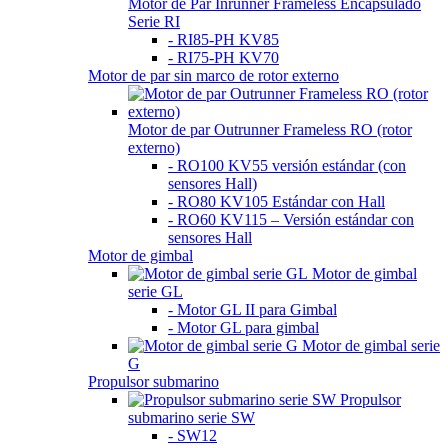
Motor de Par Inrunner Frameless Encapsulado
Serie RI
- RI85-PH KV85
- RI75-PH KV70
Motor de par sin marco de rotor externo
Motor de par Outrunner Frameless RO (rotor
externo)
- RO100 KV55 versión estándar (con
sensores Hall)
- RO80 KV105 Estándar con Hall
- RO60 KV115 – Versión estándar con
sensores Hall
Motor de gimbal
Motor de gimbal
serie GL
- Motor GL II para Gimbal
- Motor GL para gimbal
Motor de gimbal serie
G
Propulsor submarino
Propulsor
submarino serie SW
- SW12