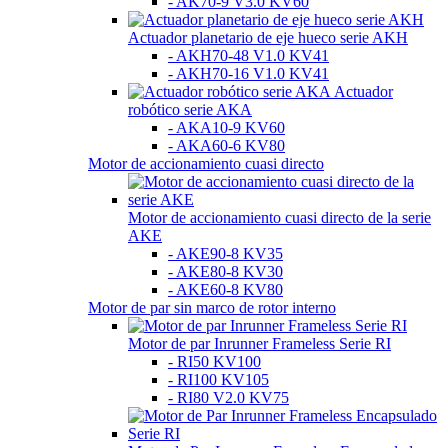
- AK70-9 V3.0 KV60
Actuador planetario de eje hueco serie AKH
- AKH70-48 V1.0 KV41
- AKH70-16 V1.0 KV41
Actuador
robótico serie AKA
- AKA10-9 KV60
- AKA60-6 KV80
Motor de accionamiento cuasi directo
Motor de accionamiento cuasi directo de la serie
AKE
- AKE90-8 KV35
- AKE80-8 KV30
- AKE60-8 KV80
Motor de par sin marco de rotor interno
Motor de par Inrunner Frameless Serie RI
- RI50 KV100
- RI100 KV105
- RI80 V2.0 KV75