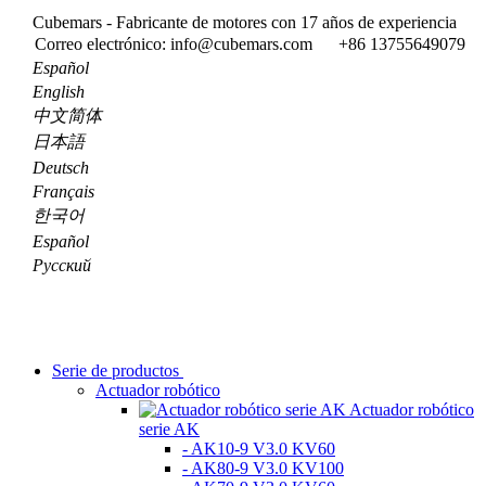
Cubemars - Fabricante de motores con 17 años de experiencia
Correo electrónico: info@cubemars.com
+86 13755649079
Español
English
中文简体
日本語
Deutsch
Français
한국어
Español
Pусский
Serie de productos
Actuador robótico
Actuador robótico
serie AK
- AK10-9 V3.0 KV60
- AK80-9 V3.0 KV100