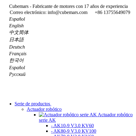
Cubemars - Fabricante de motores con 17 años de experiencia
Correo electrónico: info@cubemars.com
+86 13755649079
Español
English
中文简体
日本語
Deutsch
Français
한국어
Español
Pусский
Serie de productos
Actuador robótico
Actuador robótico
serie AK
- AK10-9 V3.0 KV60
- AK80-9 V3.0 KV100