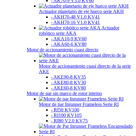
- AK70-9 V3.0 KV60
Actuador planetario de eje hueco serie AKH
- AKH70-48 V1.0 KV41
- AKH70-16 V1.0 KV41
Actuador
robótico serie AKA
- AKA10-9 KV60
- AKA60-6 KV80
Motor de accionamiento cuasi directo
Motor de accionamiento cuasi directo de la serie
AKE
- AKE90-8 KV35
- AKE80-8 KV30
- AKE60-8 KV80
Motor de par sin marco de rotor interno
Motor de par Inrunner Frameless Serie RI
- RI50 KV100
- RI100 KV105
- RI80 V2.0 KV75