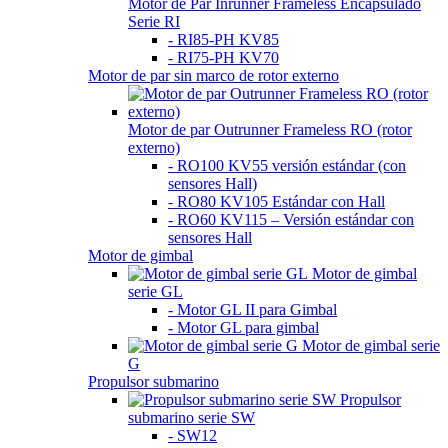
Motor de Par Inrunner Frameless Encapsulado
Serie RI
- RI85-PH KV85
- RI75-PH KV70
Motor de par sin marco de rotor externo
Motor de par Outrunner Frameless RO (rotor
externo)
- RO100 KV55 versión estándar (con
sensores Hall)
- RO80 KV105 Estándar con Hall
- RO60 KV115 – Versión estándar con
sensores Hall
Motor de gimbal
Motor de gimbal
serie GL
- Motor GL II para Gimbal
- Motor GL para gimbal
Motor de gimbal serie
G
Propulsor submarino
Propulsor
submarino serie SW
- SW12