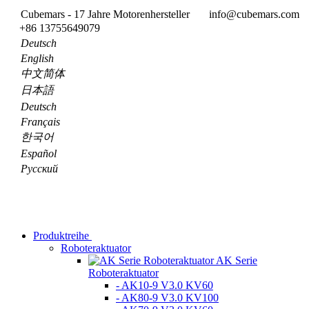
Cubemars - 17 Jahre Motorenhersteller
info@cubemars.com
+86 13755649079
Deutsch
English
中文简体
日本語
Deutsch
Français
한국어
Español
Pусский
Produktreihe
Roboteraktuator
AK Serie
Roboteraktuator
- AK10-9 V3.0 KV60
- AK80-9 V3.0 KV100