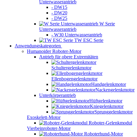
Unterwasserantrieb
- DW15
- DW20
- DW25
W Serie
Unterwasserantrieb
- W30 Unterwasserantrieb
TW ESC Serie
Anwendungskategorien
Humanoider Roboter-Motor
Antrieb für obere Extremitäten
Schultergelenkmotor
Ellenbogengelenkmotor
Handgelenkmotor
Nackengelenkmotor
Unterkörperantrieb
Hüftgelenkmotor
Kniegelenkmotor
Sprunggelenkmotor
Exoskelett-Motor
Roboter-Gelenkmodul
Vierbeinroboter-Motor
Roboterhund-Motor