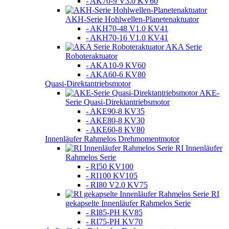
- AK70-9 V3.0 KV60
AKH-Serie Hohlwellen-Planetenaktuator
- AKH70-48 V1.0 KV41
- AKH70-16 V1.0 KV41
AKA Serie
Roboteraktuator
- AKA10-9 KV60
- AKA60-6 KV80
Quasi-Direktantriebsmotor
AKE-
Serie Quasi-Direktantriebsmotor
- AKE90-8 KV35
- AKE80-8 KV30
- AKE60-8 KV80
Innenläufer Rahmelos Drehmomentmotor
RI Innenläufer
Rahmelos Serie
- RI50 KV100
- RI100 KV105
- RI80 V2.0 KV75
RI
gekapselte Innenläufer Rahmelos Serie
- RI85-PH KV85
- RI75-PH KV70