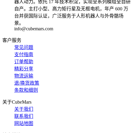
器人动力。依托 17 年技术积淀，实现全系列模组全自研
自产。主打小型、高力矩行星及无框电机，年产 600 万
台并获国际认证，广泛服务于人形机器人与外骨骼场
景。
info@cubemars.com
客户服务
常见问题
支付指南
订单帮助
精彩分享
物流运输
退/换货政策
条款和细则
关于CubeMars
关于我们
联系我们
网站地图