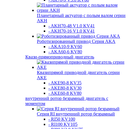
Планетарный актуатор с полым валом серии
AKH
- AKH70-48 V1.0 KV41
- AKH70-16 V1.0 KV41
Роботизированный привод Серия AKA
- AKA10-9 KV60
- AKA60-6 KV80
Квази-прямоприводный двигатель
Квазипрямой приводной двигатель серии
AKE
- AKE90-8 KV35
- AKE80-8 KV30
- AKE60-8 KV80
внутренний ротор безрамный двигатель с
моментом
Серия RI внутренний ротор безрамный
- RI50 KV100
- RI100 KV105