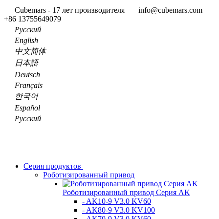
Cubemars - 17 лет производителя
info@cubemars.com
+86 13755649079
Pусский
English
中文简体
日本語
Deutsch
Français
한국어
Español
Pусский
Серия продуктов
Роботизированный привод
Роботизированный привод Серия AK
- AK10-9 V3.0 KV60
- AK80-9 V3.0 KV100
- AK70-9 V3.0 KV60