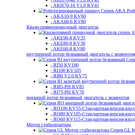
- AKH70-16 V1.0 KV41
Роб
- AKA10-9 KV60
- AKA60-6 KV80
Квази-прямоприводный двигатель
- AKE90-8 KV35
- AKE80-8 KV30
- AKE60-8 KV80
внутренний ротор безрамный двигатель с моменто
Сер
- RI50 KV100
- RI100 KV105
- RI80 V2.0 KV75
- RI85-PH KV85
- RI75-PH KV70
внешний ротор безрамный двигатель с моментом
- RO100 KV55-Стандартная-версия-вхо
- RO80 KV105-Стандартная-версия-вхо
- RO60 KV115-Стандартная-версия-вхо
Мотор стабилизатора
Серия GL М