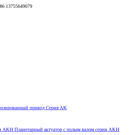
86 13755649079
тизированный привод Серия AK
Планетарный актуатор с полым валом серии AKH