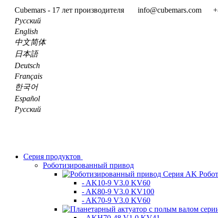
Cubemars - 17 лет производителя
info@cubemars.com
+
Pусский
English
中文简体
日本語
Deutsch
Français
한국어
Español
Pусский
Серия продуктов
Роботизированный привод
Робо
- AK10-9 V3.0 KV60
- AK80-9 V3.0 KV100
- AK70-9 V3.0 KV60
- AKH70-48 V1.0 KV41