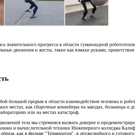
 значительного прогресса в области гуманоидной робототехник
ьные движения и жесты, такие как взмахи руками, приветствия 
сть
обой большой прорыв в области взаимодействия человека и робо
ких местах, как сборочные конвейеры на заводах, больницы и дом
лабораториях или на местах катастроф.
движений тела мы стремимся вызвать доверие и продемонстриро
техники и вычислительной техники Инженерного колледжа Кали
 образа, как в фильме "Терминатор", в дружелюбного и готового