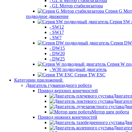
- GL II Мотор стабилизатора
- GL Мотор стабилизатора
Серия G Мот
подводное движение
Серия SW 
- SW12
- SW17
- SW7
Серия DW 
- DW15
- DW20
- DW25
Серия W по
- W30 подводный двигатель
Серия TW ESC
Категории приложений
Двигатель гуманоидного робота
Привод верхних конечностей
Двигател
Двигател
Дви
Мотор шеи робота
Привод нижних конечностей
Дви
Двигател