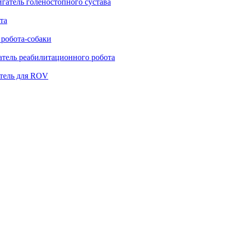
гатель голеностопного сустава
та
 робота-собаки
атель реабилитационного робота
тель для ROV