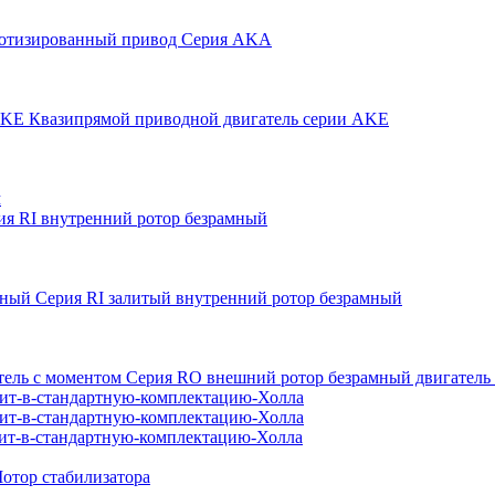
отизированный привод Серия AKA
Квазипрямой приводной двигатель серии AKE
м
ия RI внутренний ротор безрамный
Серия RI залитый внутренний ротор безрамный
Серия RO внешний ротор безрамный двигатель
дит-в-стандартную-комплектацию-Холла
дит-в-стандартную-комплектацию-Холла
дит-в-стандартную-комплектацию-Холла
отор стабилизатора