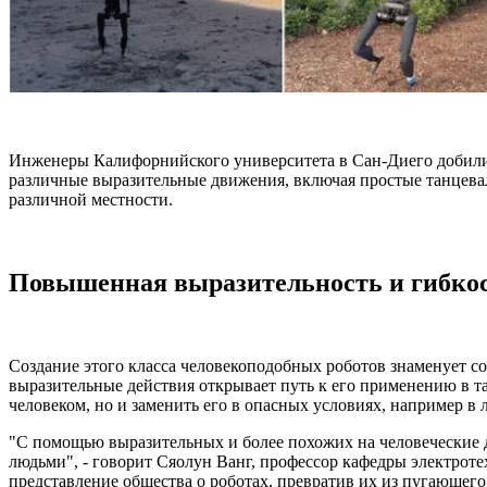
Инженеры Калифорнийского университета в Сан-Диего добились
различные выразительные движения, включая простые танцевал
различной местности.
Повышенная выразительность и гибко
Создание этого класса человекоподобных роботов знаменует с
выразительные действия открывает путь к его применению в та
человеком, но и заменить его в опасных условиях, например в 
"С помощью выразительных и более похожих на человеческие 
людьми", - говорит Сяолун Ванг, профессор кафедры электро
представление общества о роботах, превратив их из пугающего