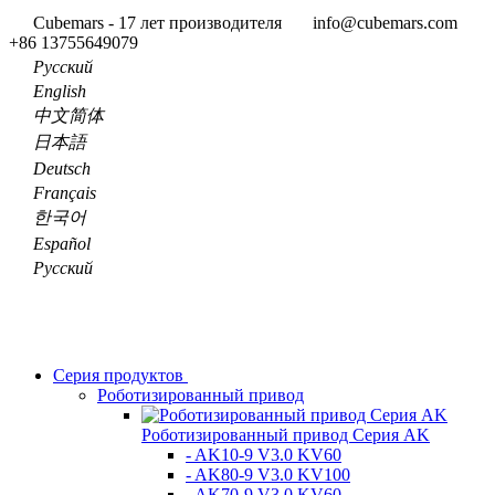
Cubemars - 17 лет производителя
info@cubemars.com
+86 13755649079
Pусский
English
中文简体
日本語
Deutsch
Français
한국어
Español
Pусский
Серия продуктов
Роботизированный привод
Роботизированный привод Серия AK
- AK10-9 V3.0 KV60
- AK80-9 V3.0 KV100
- AK70-9 V3.0 KV60