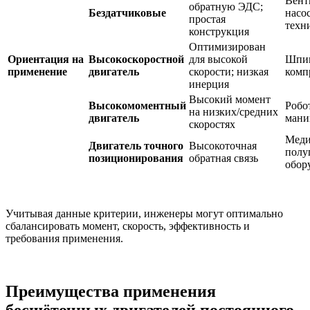
Вент
обратную ЭДС;
Бездатчиковые
насо
простая
техн
конструкция
Оптимизирован
Ориентация на
Высокоскоростной
для высокой
Шпин
применение
двигатель
скорости; низкая
комп
инерция
Высокий момент
Высокомоментный
Робо
на низких/средних
двигатель
мани
скоростях
Меди
Двигатель точного
Высокоточная
полу
позиционирования
обратная связь
обор
Учитывая данные критерии, инженеры могут оптимально
сбалансировать момент, скорость, эффективность и
требования применения.
Преимущества применения