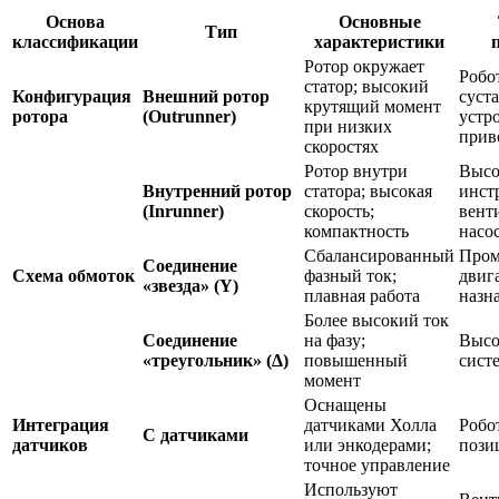
Основа
Основные
Тип
классификации
характеристики
Ротор окружает
Робо
статор; высокий
Конфигурация
Внешний ротор
суст
крутящий момент
ротора
(Outrunner)
устр
при низких
прив
скоростях
Ротор внутри
Высо
Внутренний ротор
статора; высокая
инст
(Inrunner)
скорость;
вент
компактность
насо
Сбалансированный
Про
Соединение
Схема обмоток
фазный ток;
двиг
«звезда» (Y)
плавная работа
назн
Более высокий ток
Соединение
на фазу;
Высо
«треугольник» (Δ)
повышенный
сист
момент
Оснащены
Интеграция
датчиками Холла
Робо
С датчиками
датчиков
или энкодерами;
пози
точное управление
Используют