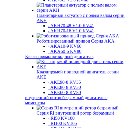
Планетарный актуатор с полым валом серии
AKH
- AKH70-48 V1.0 KV41
- AKH70-16 V1.0 KV41
Роботизированный привод Серия AKA
- AKA10-9 KV60
- AKA60-6 KV80
Квази-прямоприводный двигатель
Квазипрямой приводной двигатель серии
AKE
- AKE90-8 KV35
- AKE80-8 KV30
- AKE60-8 KV80
внутренний ротор безрамный двигатель с
моментом
Серия RI внутренний ротор безрамный
- RI50 KV100
- RI100 KV105