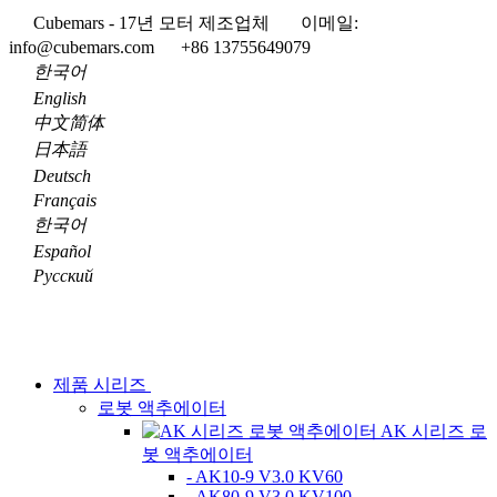
Cubemars - 17년 모터 제조업체
이메일:
info@cubemars.com
+86 13755649079
한국어
English
中文简体
日本語
Deutsch
Français
한국어
Español
Pусский
제품 시리즈
로봇 액추에이터
AK 시리즈 로
봇 액추에이터
- AK10-9 V3.0 KV60
- AK80-9 V3.0 KV100