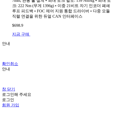
7mm, 관통 홀 설계 • 최대 토크 밀도: 159 Nm/kg • 최대 토
크: 222 Nm (무게 1396g) • 이중 21비트 자기 인코더 폐쇄
루프 피드백 • FOC 제어 지원 통합 드라이버 • 다중 모듈
직렬 연결을 위한 듀얼 CAN 인터페이스
$698.9
지금 구매
안내
확인
취소
안내
창 닫기
로그인해 주세요
로그인
회원 가입