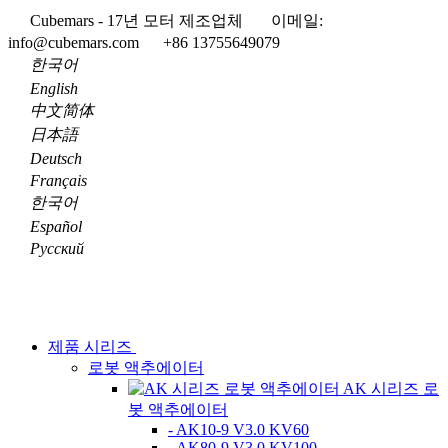
Cubemars - 17년 모터 제조업체
이메일:
info@cubemars.com
+86 13755649079
한국어
English
中文简体
日本語
Deutsch
Français
한국어
Español
Pусский
제품 시리즈
로봇 액추에이터
AK 시리즈 로
봇 액추에이터
- AK10-9 V3.0 KV60
- AK80-9 V3.0 KV100