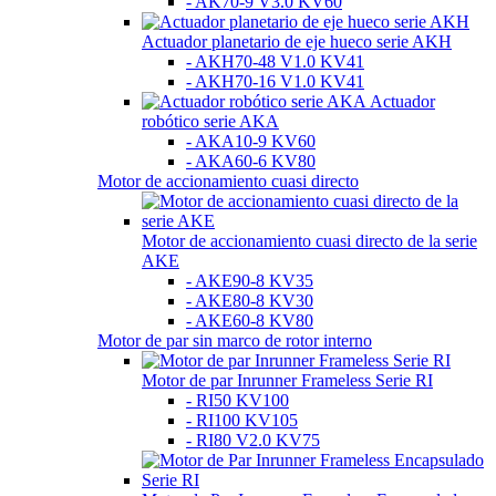
- AK70-9 V3.0 KV60
Actuador planetario de eje hueco serie AKH
- AKH70-48 V1.0 KV41
- AKH70-16 V1.0 KV41
Actuador
robótico serie AKA
- AKA10-9 KV60
- AKA60-6 KV80
Motor de accionamiento cuasi directo
Motor de accionamiento cuasi directo de la serie
AKE
- AKE90-8 KV35
- AKE80-8 KV30
- AKE60-8 KV80
Motor de par sin marco de rotor interno
Motor de par Inrunner Frameless Serie RI
- RI50 KV100
- RI100 KV105
- RI80 V2.0 KV75