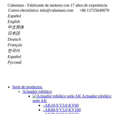
Cubemars - Fabricante de motores con 17 años de experiencia
Correo electrónico: info@cubemars.com
+86 13755649079
Español
English
中文简体
日本語
Deutsch
Français
한국어
Español
Pусский
Serie de productos
Actuador robótico
Actuador robótico
serie AK
- AK10-9 V3.0 KV60
- AK80-9 V3.0 KV100