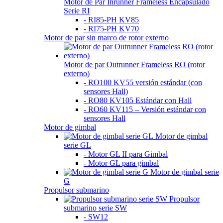
Motor de Par Inrunner Frameless Encapsulado
Serie RI
- RI85-PH KV85
- RI75-PH KV70
Motor de par sin marco de rotor externo
Motor de par Outrunner Frameless RO (rotor
externo)
- RO100 KV55 versión estándar (con
sensores Hall)
- RO80 KV105 Estándar con Hall
- RO60 KV115 – Versión estándar con
sensores Hall
Motor de gimbal
Motor de gimbal
serie GL
- Motor GL II para Gimbal
- Motor GL para gimbal
Motor de gimbal serie
G
Propulsor submarino
Propulsor
submarino serie SW
- SW12