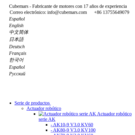
Cubemars - Fabricante de motores con 17 años de experiencia
Correo electrónico: info@cubemars.com
+86 13755649079
Español
English
中文简体
日本語
Deutsch
Français
한국어
Español
Pусский
Serie de productos
Actuador robótico
Actuador robótico
serie AK
- AK10-9 V3.0 KV60
- AK80-9 V3.0 KV100