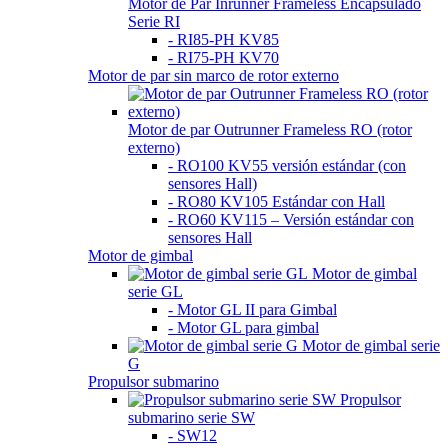
Motor de Par Inrunner Frameless Encapsulado
Serie RI
- RI85-PH KV85
- RI75-PH KV70
Motor de par sin marco de rotor externo
Motor de par Outrunner Frameless RO (rotor
externo)
- RO100 KV55 versión estándar (con
sensores Hall)
- RO80 KV105 Estándar con Hall
- RO60 KV115 – Versión estándar con
sensores Hall
Motor de gimbal
Motor de gimbal
serie GL
- Motor GL II para Gimbal
- Motor GL para gimbal
Motor de gimbal serie
G
Propulsor submarino
Propulsor
submarino serie SW
- SW12