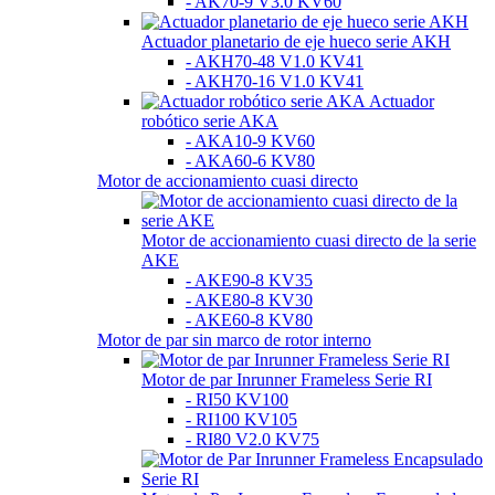
- AK70-9 V3.0 KV60
Actuador planetario de eje hueco serie AKH
- AKH70-48 V1.0 KV41
- AKH70-16 V1.0 KV41
Actuador
robótico serie AKA
- AKA10-9 KV60
- AKA60-6 KV80
Motor de accionamiento cuasi directo
Motor de accionamiento cuasi directo de la serie
AKE
- AKE90-8 KV35
- AKE80-8 KV30
- AKE60-8 KV80
Motor de par sin marco de rotor interno
Motor de par Inrunner Frameless Serie RI
- RI50 KV100
- RI100 KV105
- RI80 V2.0 KV75