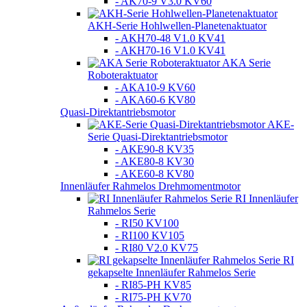
- AK70-9 V3.0 KV60
AKH-Serie Hohlwellen-Planetenaktuator
- AKH70-48 V1.0 KV41
- AKH70-16 V1.0 KV41
AKA Serie
Roboteraktuator
- AKA10-9 KV60
- AKA60-6 KV80
Quasi-Direktantriebsmotor
AKE-
Serie Quasi-Direktantriebsmotor
- AKE90-8 KV35
- AKE80-8 KV30
- AKE60-8 KV80
Innenläufer Rahmelos Drehmomentmotor
RI Innenläufer
Rahmelos Serie
- RI50 KV100
- RI100 KV105
- RI80 V2.0 KV75
RI
gekapselte Innenläufer Rahmelos Serie
- RI85-PH KV85
- RI75-PH KV70