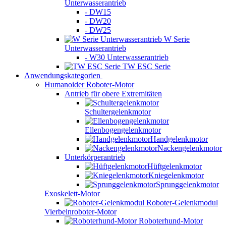
Unterwasserantrieb
- DW15
- DW20
- DW25
W Serie
Unterwasserantrieb
- W30 Unterwasserantrieb
TW ESC Serie
Anwendungskategorien
Humanoider Roboter-Motor
Antrieb für obere Extremitäten
Schultergelenkmotor
Ellenbogengelenkmotor
Handgelenkmotor
Nackengelenkmotor
Unterkörperantrieb
Hüftgelenkmotor
Kniegelenkmotor
Sprunggelenkmotor
Exoskelett-Motor
Roboter-Gelenkmodul
Vierbeinroboter-Motor
Roboterhund-Motor