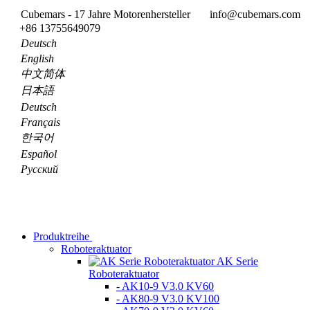
Cubemars - 17 Jahre Motorenhersteller
info@cubemars.com
+86 13755649079
Deutsch
English
中文简体
日本語
Deutsch
Français
한국어
Español
Pусский
Produktreihe
Roboteraktuator
AK Serie
Roboteraktuator
- AK10-9 V3.0 KV60
- AK80-9 V3.0 KV100