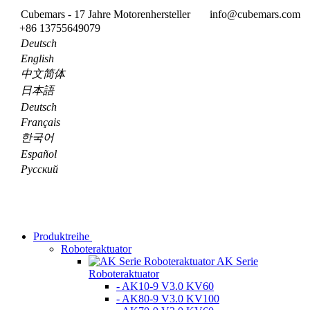
Cubemars - 17 Jahre Motorenhersteller
info@cubemars.com
+86 13755649079
Deutsch
English
中文简体
日本語
Deutsch
Français
한국어
Español
Pусский
Produktreihe
Roboteraktuator
AK Serie
Roboteraktuator
- AK10-9 V3.0 KV60
- AK80-9 V3.0 KV100