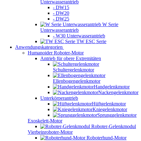
Unterwasserantrieb
- DW15
- DW20
- DW25
W Serie
Unterwasserantrieb
- W30 Unterwasserantrieb
TW ESC Serie
Anwendungskategorien
Humanoider Roboter-Motor
Antrieb für obere Extremitäten
Schultergelenkmotor
Ellenbogengelenkmotor
Handgelenkmotor
Nackengelenkmotor
Unterkörperantrieb
Hüftgelenkmotor
Kniegelenkmotor
Sprunggelenkmotor
Exoskelett-Motor
Roboter-Gelenkmodul
Vierbeinroboter-Motor
Roboterhund-Motor