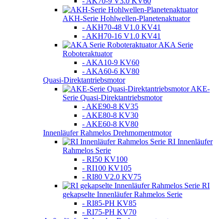
- AK70-9 V3.0 KV60
AKH-Serie Hohlwellen-Planetenaktuator
- AKH70-48 V1.0 KV41
- AKH70-16 V1.0 KV41
AKA Serie
Roboteraktuator
- AKA10-9 KV60
- AKA60-6 KV80
Quasi-Direktantriebsmotor
AKE-
Serie Quasi-Direktantriebsmotor
- AKE90-8 KV35
- AKE80-8 KV30
- AKE60-8 KV80
Innenläufer Rahmelos Drehmomentmotor
RI Innenläufer
Rahmelos Serie
- RI50 KV100
- RI100 KV105
- RI80 V2.0 KV75
RI
gekapselte Innenläufer Rahmelos Serie
- RI85-PH KV85
- RI75-PH KV70