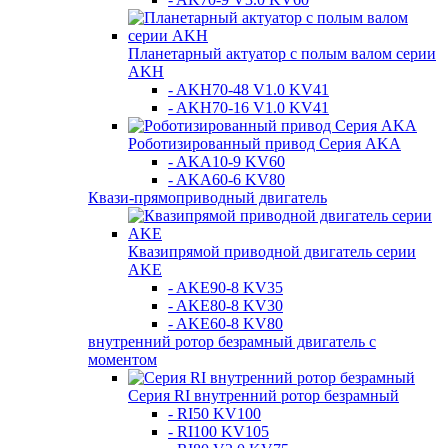
Планетарный актуатор с полым валом серии
AKH
- AKH70-48 V1.0 KV41
- AKH70-16 V1.0 KV41
Роботизированный привод Серия AKA
- AKA10-9 KV60
- AKA60-6 KV80
Квази-прямоприводный двигатель
Квазипрямой приводной двигатель серии
AKE
- AKE90-8 KV35
- AKE80-8 KV30
- AKE60-8 KV80
внутренний ротор безрамный двигатель с
моментом
Серия RI внутренний ротор безрамный
- RI50 KV100
- RI100 KV105