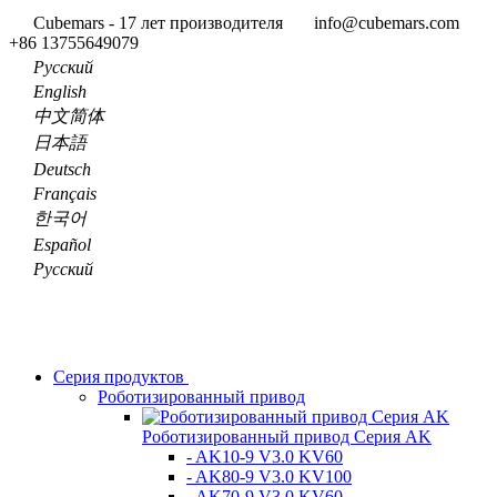
Cubemars - 17 лет производителя
info@cubemars.com
+86 13755649079
Pусский
English
中文简体
日本語
Deutsch
Français
한국어
Español
Pусский
Серия продуктов
Роботизированный привод
Роботизированный привод Серия AK
- AK10-9 V3.0 KV60
- AK80-9 V3.0 KV100
- AK70-9 V3.0 KV60