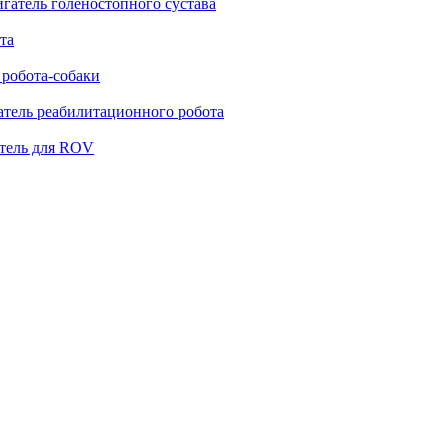
гатель голеностопного сустава
та
 робота-собаки
атель реабилитационного робота
тель для ROV