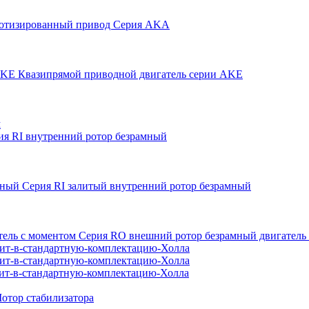
отизированный привод Серия AKA
Квазипрямой приводной двигатель серии AKE
м
ия RI внутренний ротор безрамный
Серия RI залитый внутренний ротор безрамный
Серия RO внешний ротор безрамный двигатель
дит-в-стандартную-комплектацию-Холла
дит-в-стандартную-комплектацию-Холла
дит-в-стандартную-комплектацию-Холла
отор стабилизатора