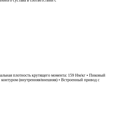
нного сустава в соответствии с
альная плотность крутящего момента: 159 Нм/кг • Пиковый
ым контуром (внутренняя/внешняя) • Встроенный привод с