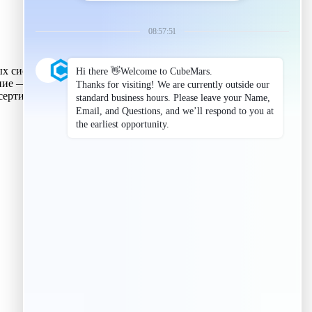
ных системах. Обладая 17-летним опытом исследований и
ление — компактные высокомоментные планетарные модули и
 сертификаты и широко применяется в гуманоидных роботах и