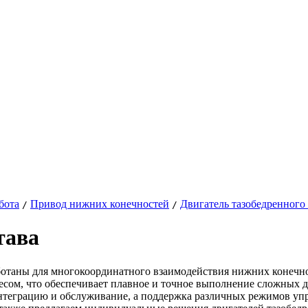
бота
Привод нижних конечностей
Двигатель тазобедренного 
/
/
тава
аботаны для многокоординатного взаимодействия нижних конечн
есом, что обеспечивает плавное и точное выполнение сложных 
теграцию и обслуживание, а поддержка различных режимов упра