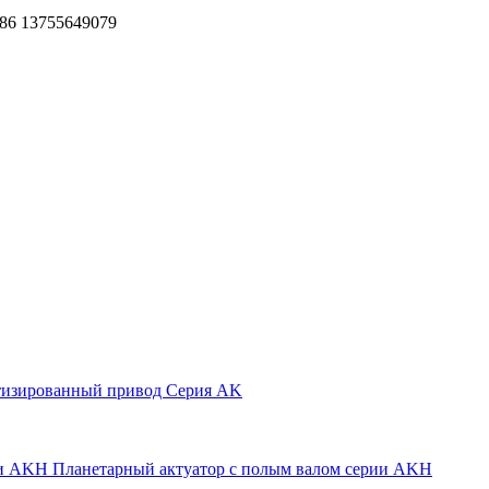
86 13755649079
тизированный привод Серия AK
Планетарный актуатор с полым валом серии AKH