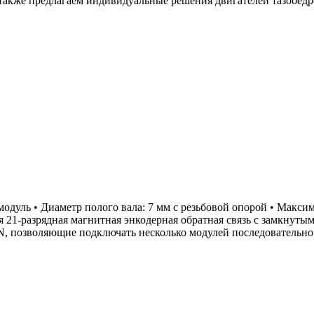
акже предлагаем индивидуальные решения двигателей тазобедре
дуль • Диаметр полого вала: 7 мм с резьбовой опорой • Максим
я 21-разрядная магнитная энкодерная обратная связь с замкнут
 позволяющие подключать несколько модулей последовательно