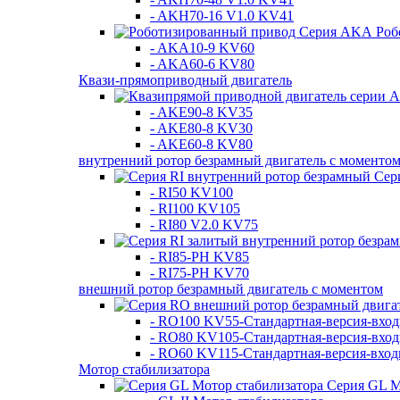
- AKH70-16 V1.0 KV41
Роб
- AKA10-9 KV60
- AKA60-6 KV80
Квази-прямоприводный двигатель
- AKE90-8 KV35
- AKE80-8 KV30
- AKE60-8 KV80
внутренний ротор безрамный двигатель с моменто
Сер
- RI50 KV100
- RI100 KV105
- RI80 V2.0 KV75
- RI85-PH KV85
- RI75-PH KV70
внешний ротор безрамный двигатель с моментом
- RO100 KV55-Стандартная-версия-вхо
- RO80 KV105-Стандартная-версия-вхо
- RO60 KV115-Стандартная-версия-вхо
Мотор стабилизатора
Серия GL М