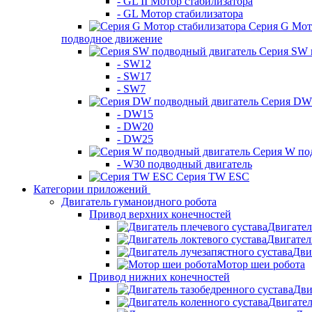
- GL II Мотор стабилизатора
- GL Мотор стабилизатора
Серия G Мот
подводное движение
Серия SW 
- SW12
- SW17
- SW7
Серия DW 
- DW15
- DW20
- DW25
Серия W по
- W30 подводный двигатель
Серия TW ESC
Категории приложений
Двигатель гуманоидного робота
Привод верхних конечностей
Двигател
Двигател
Дви
Мотор шеи робота
Привод нижних конечностей
Дви
Двигател