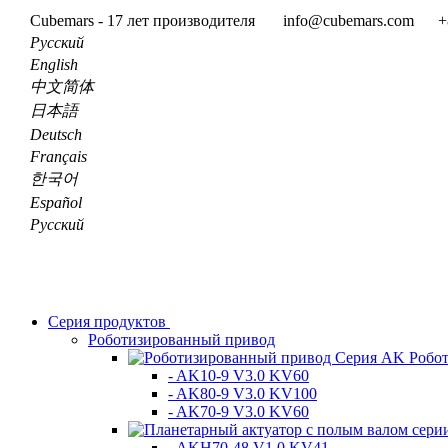
Cubemars - 17 лет производителя
info@cubemars.com
+
Pусский
English
中文简体
日本語
Deutsch
Français
한국어
Español
Pусский
Серия продуктов
Роботизированный привод
Робо
- AK10-9 V3.0 KV60
- AK80-9 V3.0 KV100
- AK70-9 V3.0 KV60
- AKH70-48 V1.0 KV41