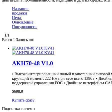
двигатели в промышленности, медицине и других сферах. Мы т
Название
продажи
Цена
Обновление
Популярность
1
/1
Всего
1
Запись шт.
AKH70-48 V1.0
• Высокоинтегрированный полый планетарный силовой мо
крутящий момент: 222 Нм при весе всего 1396 г • Двойна
поддержкой управления FOC • Двойные интерфейсы CAN,
$698.9
Купить сразу
Подсказка системы