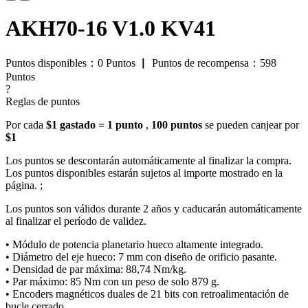
AKH70-16 V1.0 KV41
Puntos disponibles：
0
Puntos
▏
Puntos de recompensa：
598
Puntos
?
Reglas de puntos
Por cada
$1 gastado = 1 punto
,
100 puntos
se pueden canjear por
$1
Los puntos se descontarán automáticamente al finalizar la compra.
Los puntos disponibles estarán sujetos al importe mostrado en la
página. ;
Los puntos son válidos durante 2 años y caducarán automáticamente
al finalizar el período de validez.
• Módulo de potencia planetario hueco altamente integrado.
• Diámetro del eje hueco: 7 mm con diseño de orificio pasante.
• Densidad de par máxima: 88,74 Nm/kg.
• Par máximo: 85 Nm con un peso de solo 879 g.
• Encoders magnéticos duales de 21 bits con retroalimentación de
bucle cerrado.