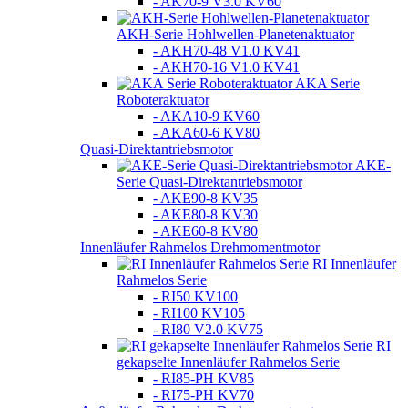
- AK70-9 V3.0 KV60
AKH-Serie Hohlwellen-Planetenaktuator
- AKH70-48 V1.0 KV41
- AKH70-16 V1.0 KV41
AKA Serie
Roboteraktuator
- AKA10-9 KV60
- AKA60-6 KV80
Quasi-Direktantriebsmotor
AKE-
Serie Quasi-Direktantriebsmotor
- AKE90-8 KV35
- AKE80-8 KV30
- AKE60-8 KV80
Innenläufer Rahmelos Drehmomentmotor
RI Innenläufer
Rahmelos Serie
- RI50 KV100
- RI100 KV105
- RI80 V2.0 KV75
RI
gekapselte Innenläufer Rahmelos Serie
- RI85-PH KV85
- RI75-PH KV70