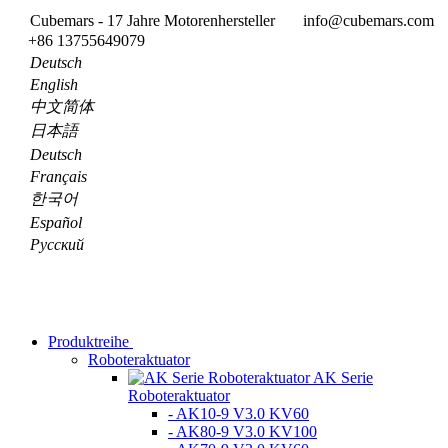
Cubemars - 17 Jahre Motorenhersteller
info@cubemars.com
+86 13755649079
Deutsch
English
中文简体
日本語
Deutsch
Français
한국어
Español
Pусский
Produktreihe
Roboteraktuator
AK Serie
Roboteraktuator
- AK10-9 V3.0 KV60
- AK80-9 V3.0 KV100