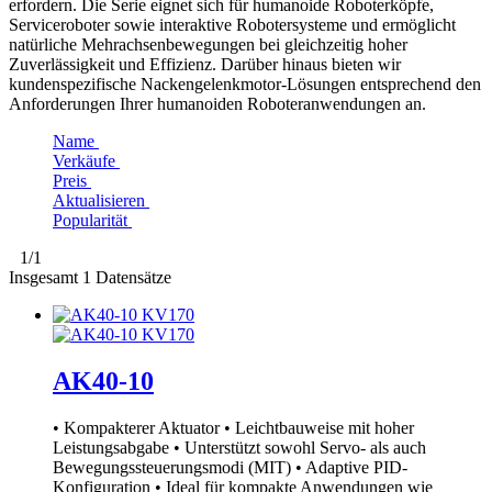
erfordern. Die Serie eignet sich für humanoide Roboterköpfe,
Serviceroboter sowie interaktive Robotersysteme und ermöglicht
natürliche Mehrachsenbewegungen bei gleichzeitig hoher
Zuverlässigkeit und Effizienz. Darüber hinaus bieten wir
kundenspezifische Nackengelenkmotor-Lösungen entsprechend den
Anforderungen Ihrer humanoiden Roboteranwendungen an.
Name
Verkäufe
Preis
Aktualisieren
Popularität
1
/1
Insgesamt
1
Datensätze
AK40-10
• Kompakterer Aktuator • Leichtbauweise mit hoher
Leistungsabgabe • Unterstützt sowohl Servo- als auch
Bewegungssteuerungsmodi (MIT) • Adaptive PID-
Konfiguration • Ideal für kompakte Anwendungen wie