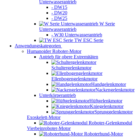
Unterwasserantrieb
- DW15
- DW20
- DW25
W Serie
Unterwasserantrieb
- W30 Unterwasserantrieb
TW ESC Serie
Anwendungskategorien
Humanoider Roboter-Motor
Antrieb für obere Extremitäten
Schultergelenkmotor
Ellenbogengelenkmotor
Handgelenkmotor
Nackengelenkmotor
Unterkörperantrieb
Hüftgelenkmotor
Kniegelenkmotor
Sprunggelenkmotor
Exoskelett-Motor
Roboter-Gelenkmodul
Vierbeinroboter-Motor
Roboterhund-Motor