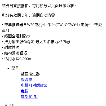
结算时直接抵扣，可用积分以页面显示为准 ;
积分有效期 2 年，逾期自动清零
• 整套推进器含W30电机*1+桨叶(CW+CCW)*1+电调*1+整流
罩*1
• 线圈全灌封防水
• 推力输出强劲稳定 最大系泊推力≥7.7kgf
• 耐腐性强
• 结构紧凑轻巧
• 适用水深0-200m
型号：
整套推进器
整流罩
电机+1对螺旋桨
电调
螺旋桨1对
1370.00