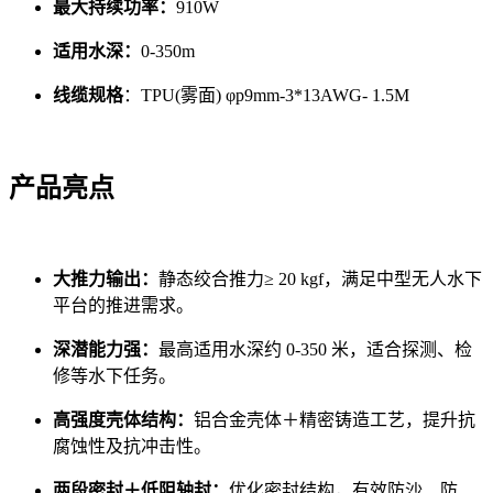
最大持续功率：
910W
适用水深：
0-350m
线缆规格
：TPU(雾面) φp9mm-3*13AWG- 1.5M
产品亮点
大推力输出：
静态绞合推力≥ 20 kgf，满足中型无人水下
平台的推进需求。
深潜能力强：
最高适用水深约 0-350 米，适合探测、检
修等水下任务。
高强度壳体结构：
铝合金壳体＋精密铸造工艺，提升抗
腐蚀性及抗冲击性。
两段密封＋低阻轴封：
优化密封结构，有效防沙、防