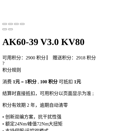
AK60-39 V3.0 KV80
可用积分：
2900
积分
▏
赠送积分：
2918
积分
?
积分规则
消费
1元 = 1积分
,
100 积分
可抵扣
1元
结算时直接抵扣，可用积分以页面显示为准 ;
积分有效期 2 年，逾期自动清零
• 创新双编方案，抗干扰性强
• 额定24Nm/峰值72Nm大扭矩
• 支持伺服/运控双模式