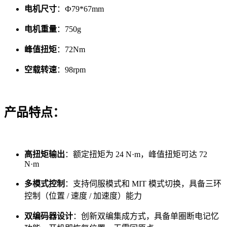
电机尺寸
：Ф79*67mm
电机重量
：750g
峰值扭矩
：72Nm
空载转速
：98rpm
产品特点：
高扭矩输出
：额定扭矩为 24 N·m，峰值扭矩可达 72
N·m
多模式控制
：支持伺服模式和 MIT 模式切换，具备三环
控制（位置 / 速度 / 加速度）能力
双编码器设计
：创新双编集成方式，具备单圈断电记忆