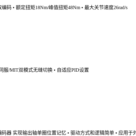
 • 额定扭矩18Nm/峰值扭矩48Nm • 最大关节速度26rad/s
 伺服/MIT双模式无缝切换 • 自适应PID设置
双编码器 实现输出轴单圈位置记忆 • 驱动方式和逻辑简单 • 应