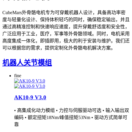
CubeMars外骨骼电机专为可穿戴机器人设计，具备高功率密
度与轻量化设计、保持体积轻巧的同时，确保稳定输出，并且
通过高精准控制和快速响应速度，提升穿戴舒适度和安全性，
广泛应用于工业，医疗，军事等外骨骼领域。同时，电机采用
高度集成一体化，即插即用，极大的利于安装与维护。我们还
可以根据您的需求，提供定制化外骨骼电机解决方案。
机器人关节模组
fine
AK10-9 V3.0
• 高集成化动力模组 • 力控与伺服驱动可选 • 输入输出双
编码 • 额定扭矩18Nm/峰值扭矩53Nm • 驱动方式简单可
靠