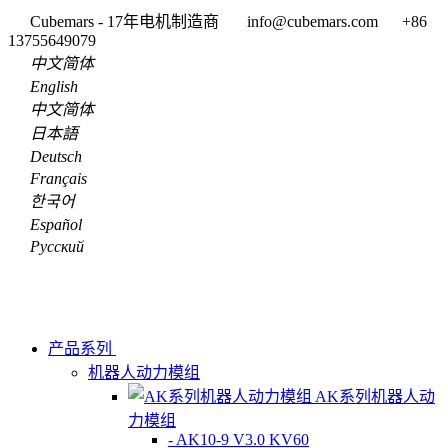
Cubemars - 17年电机制造商
info@cubemars.com
+86
13755649079
中文简体
English
中文简体
日本語
Deutsch
Français
한국어
Español
Pусский
产品系列
机器人动力模组
AK系列机器人动
力模组
- AK10-9 V3.0 KV60