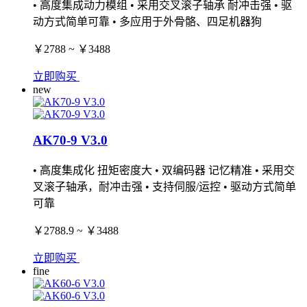
• 高度集成动力模组 • 采用交叉滚子轴承 耐冲击强 • 驱
动方式简单可靠 • 多应用于外骨骼、四足机器狗
￥2788 ~ ￥3488
立即购买
new
AK70-9 V3.0
• 高度集成化 扭矩密度大 • 双编码器 记忆精准 • 采用交
叉滚子轴承，耐冲击强 • 支持伺服/运控 • 驱动方式简单
可靠
￥2788.9 ~ ￥3488
立即购买
fine