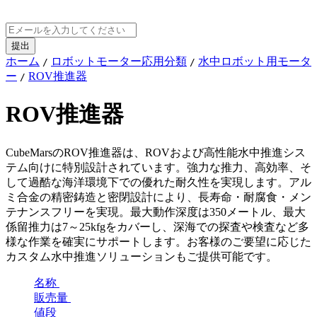
ホーム
ロボットモーター応用分類
水中ロボット用モータ
/
/
ー
ROV推進器
/
ROV推進器
CubeMarsのROV推進器は、ROVおよび高性能水中推進シス
テム向けに特別設計されています。強力な推力、高効率、そ
して過酷な海洋環境下での優れた耐久性を実現します。アル
ミ合金の精密鋳造と密閉設計により、長寿命・耐腐食・メン
テナンスフリーを実現。最大動作深度は350メートル、最大
係留推力は7～25kfgをカバーし、深海での探査や検査など多
様な作業を確実にサポートします。お客様のご要望に応じた
カスタム水中推進ソリューションもご提供可能です。
名称
販売量
値段