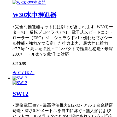
W30水中推進器
• 完全な推進器キットには以下が含まれます: W30モー
ター×1、反転プロペラペア×1、電子式スピードコント
ローラー（ESC）×1、シュラウド×1 • 優れた防水シー
ル性能 • 強力かつ安定した推力出力、最大静止推力
≥7.7 kgf • 高い耐食性 • コンパクトで軽量な構造 • 最深
200メートルまでの動作に対応
$210.99
今すぐ購入
SW12
• 定格電圧48V • 最高停泊推力≥12kgf • アルミ合金精密
鋳造 • 深さ0-30メートルを自由に泳ぐ • 無人船および
ハンドホールスラスタのために設計されている • 抵抗