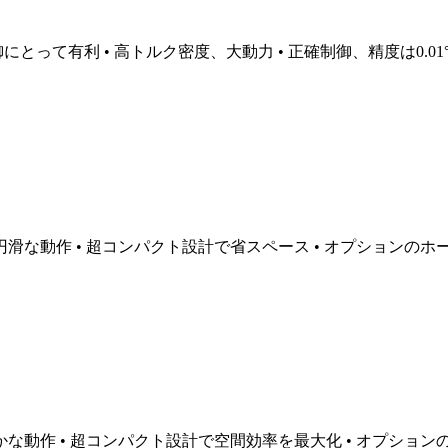
御にとって有利 • 高トルク密度、大動力 • 正確制御、精度は0.0
円滑な動作 • 超コンパクト設計で省スペース • オプションの
かな動作 • 超コンパクト設計で空間効率を最大化 • オプショ