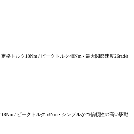
ク18Nm / ピークトルク48Nm • 最大関節速度26rad/s
Nm / ピークトルク53Nm • シンプルかつ信頼性の高い駆動