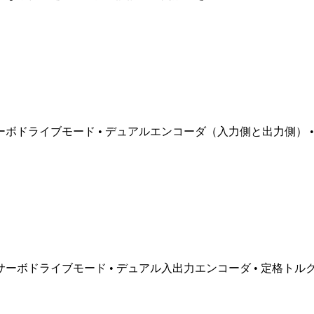
ライブモード • デュアルエンコーダ（入力側と出力側） • 定格トル
ーボドライブモード • デュアル入出力エンコーダ • 定格トルク18