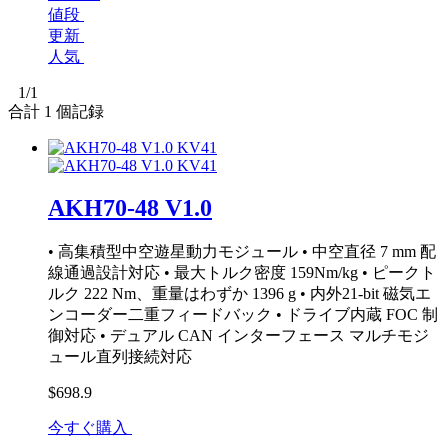
値段
更新
人気
1
/1
合計
1
個記録
AKH70-48 V1.0
• 高集積型中空遊星動力モジュール • 中空直径 7 mm 配
線通過設計対応 • 最大トルク密度 159Nm/kg • ピークト
ルク 222 Nm、重量はわずか 1396 g • 内外21-bit 磁気エ
ンコーダー二重フィードバック • ドライブ内蔵 FOC 制
御対応 • デュアル CAN インターフェース マルチモジ
ュール直列接続対応
$698.9
今すぐ購入