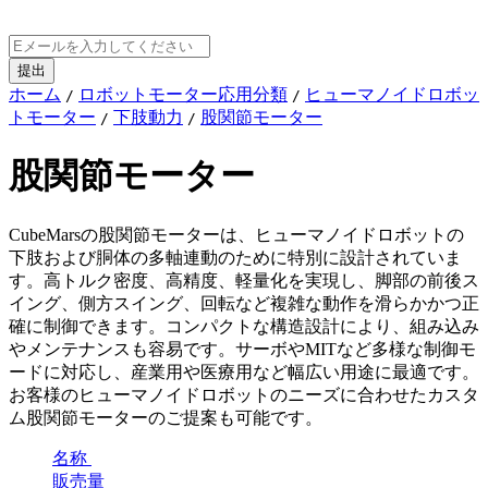
ホーム
ロボットモーター応用分類
ヒューマノイドロボッ
/
/
トモーター
下肢動力
股関節モーター
/
/
股関節モーター
CubeMarsの股関節モーターは、ヒューマノイドロボットの
下肢および胴体の多軸連動のために特別に設計されていま
す。高トルク密度、高精度、軽量化を実現し、脚部の前後ス
イング、側方スイング、回転など複雑な動作を滑らかかつ正
確に制御できます。コンパクトな構造設計により、組み込み
やメンテナンスも容易です。サーボやMITなど多様な制御モ
ードに対応し、産業用や医療用など幅広い用途に最適です。
お客様のヒューマノイドロボットのニーズに合わせたカスタ
ム股関節モーターのご提案も可能です。
名称
販売量