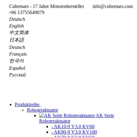
Cubemars - 17 Jahre Motorenhersteller
info@cubemars.com
+86 13755649079
Deutsch
English
中文简体
日本語
Deutsch
Français
한국어
Español
Pусский
Produktreihe
Roboteraktuator
AK Serie
Roboteraktuator
- AK10-9 V3.0 KV60
- AK80-9 V3.0 KV100