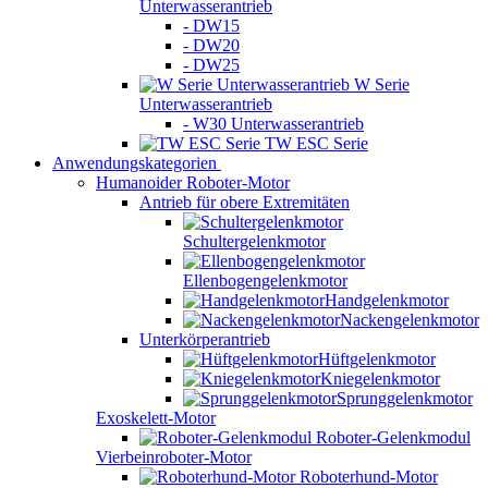
Unterwasserantrieb
- DW15
- DW20
- DW25
W Serie
Unterwasserantrieb
- W30 Unterwasserantrieb
TW ESC Serie
Anwendungskategorien
Humanoider Roboter-Motor
Antrieb für obere Extremitäten
Schultergelenkmotor
Ellenbogengelenkmotor
Handgelenkmotor
Nackengelenkmotor
Unterkörperantrieb
Hüftgelenkmotor
Kniegelenkmotor
Sprunggelenkmotor
Exoskelett-Motor
Roboter-Gelenkmodul
Vierbeinroboter-Motor
Roboterhund-Motor