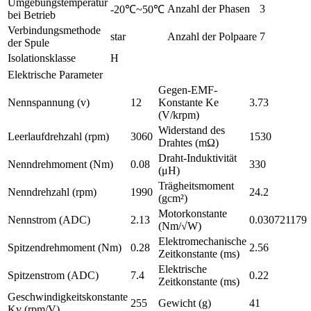
Umgebungstemperatur
Anzahl der Phasen
3
-20℃~50℃
bei Betrieb
Verbindungsmethode
star
Anzahl der Polpaare
7
der Spule
Isolationsklasse
H
Elektrische Parameter
Gegen-EMF-
Nennspannung (v)
12
Konstante Ke
3.73
(V/krpm)
Widerstand des
Leerlaufdrehzahl (rpm)
3060
1530
Drahtes (mΩ)
Draht-Induktivität
Nenndrehmoment (Nm)
0.08
330
(μH)
Trägheitsmoment
Nenndrehzahl (rpm)
1990
24.2
(gcm²)
Motorkonstante
Nennstrom (ADC)
2.13
0.030721179
(Nm/√W)
Elektromechanische
Spitzendrehmoment (Nm)
0.28
2.56
Zeitkonstante (ms)
Elektrische
Spitzenstrom (ADC)
7.4
0.22
Zeitkonstante (ms)
Geschwindigkeitskonstante
255
Gewicht (g)
41
Kv (rpm/V)